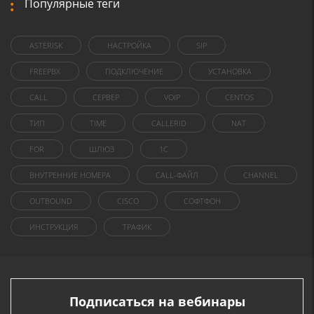
Популярные теги
ASTERISK
НАСТРОЙКА
SIP
FREEPBX
ПОДКЛЮЧЕНИЕ
УСТАНОВКА
CALL
СЕРВЕР
VOIP
CENTOS
ТИП
TIME
CALLERID
NAT
FOR
ШЛЮЗ
1C
ВНУТРЕННИЕ НОМЕРА
CALL-ФАЙЛ
CHANNEL
OUTBOUND
CISCO
СОФТФОН
ИНСТРУКЦИЯ
ТРАФИК
Подписаться на вебинары