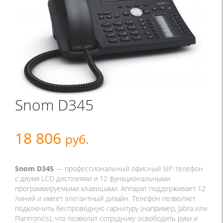
Snom D345
18 806
руб.
Snom D345
— профессиональный офисный SIP-телефон
с двумя LCD дисплеями и 12 функциональными
программируемыми клавишами. Аппарат поддерживает 12
линий и имеет элегантный дизайн. Телефон позволяет
подключить беспроводную гарнитуру (например, Jabra или
Plantronics), что позволит сотруднику освободить руки и