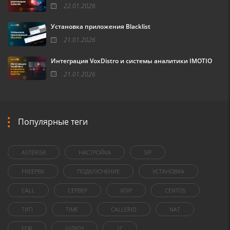
22.01.2026
Установка приложения Blacklist
21.01.2026
Интеграция VoxDistro и системы аналитики IMOTIO
21.01.2026
Популярные теги
ASTERISK
НАСТРОЙКА
SIP
FREEPBX
ПОДКЛЮЧЕНИЕ
УСТАНОВКА
CALL
СЕРВЕР
VOIP
CENTOS
ТИП
TIME
CALLERID
NAT
FOR
ШЛЮЗ
1C