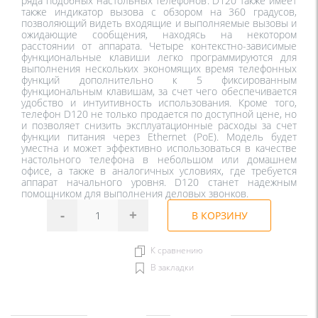
ряда подобных настольных телефонов. D120 также имеет 
также индикатор вызова с обзором на 360 градусов, 
позволяющий видеть входящие и выполняемые вызовы и 
ожидающие сообщения, находясь на некотором 
расстоянии от аппарата. Четыре контекстно-зависимые 
функциональные клавиши легко программируются для 
выполнения нескольких экономящих время телефонных 
функций дополнительно к 5 фиксированным 
функциональным клавишам, за счет чего обеспечивается 
удобство и интуитивность использования. Кроме того, 
телефон D120 не только продается по доступной цене, но 
и позволяет снизить эксплуатационные расходы за счет 
функции питания через Ethernet (PoE). Модель будет 
уместна и может эффективно использоваться в качестве 
настольного телефона в небольшом или домашнем 
офисе, а также в аналогичных условиях, где требуется 
аппарат начального уровня. D120 станет надежным 
помощником для выполнения деловых звонков.
-
+
В КОРЗИНУ
К сравнению
В закладки