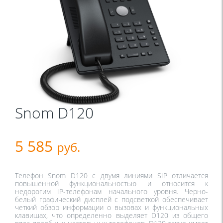
Snom D120
5 585
руб.
Телефон Snom D120 с двумя линиями SIP отличается 
повышенной функциональностью и относится к 
недорогим IP-телефонам начального уровня. Черно-
белый графический дисплей с подсветкой обеспечивает 
четкий обзор информации о вызовах и функциональных 
клавишах, что определенно выделяет D120 из общего 