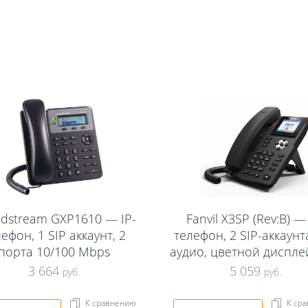
dstream GXP1610 — IP-
Fanvil X3SP (Rev:B) — 
ефон, 1 SIP аккаунт, 2
телефон, 2 SIP-аккаунт
порта 10/100 Mbps
аудио, цветной диспле
3 664
5 059
руб.
руб.
К сравнению
К ср