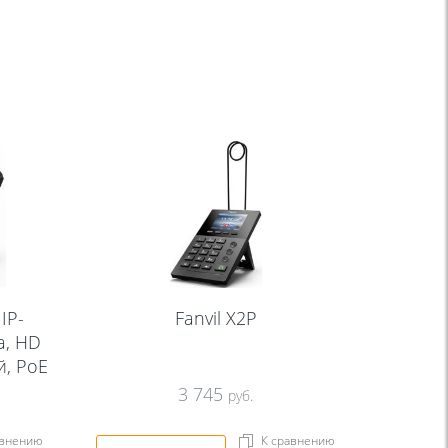
IP-
Fanvil X2P
а, HD
й, PoE
3 745
руб.
авнению
К сравнению