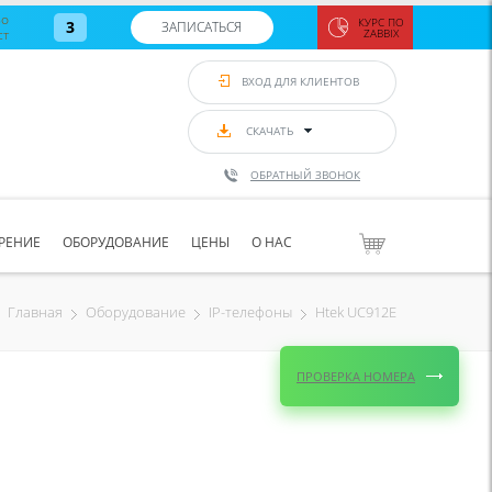
во
КУРС ПО
3
ЗАПИСАТЬСЯ
ст
ZABBIX
Zabbix:
монитор
ВХОД ДЛЯ КЛИЕНТОВ
Asterisk и
VoIP
с 7
сентябр
СКАЧАТЬ
по 11
сентябр
ОБРАТНЫЙ ЗВОНОК
Количество
свободных
мест
8
РЕНИЕ
ОБОРУДОВАНИЕ
ЦЕНЫ
О НАС
ЗАПИСАТЬС
Htek UC912E
Главная
Оборудование
IP-телефоны
ПРОВЕРКА НОМЕРА