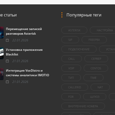
е статьи
Популярные теги
Перемещение записей
ASTERISK
НАСТРОЙКА
разговоров Asterisk
SIP
FREEPBX
22.01.2026
ПОДКЛЮЧЕНИЕ
УСТАН
Установка приложения
Blacklist
CALL
СЕРВЕР
21.01.2026
VOIP
CENTOS
Интеграция VoxDistro и
системы аналитики IMOTIO
ТИП
TIME
21.01.2026
CALLERID
NAT
FOR
ШЛЮЗ
ВНУТРЕННИЕ НОМЕРА