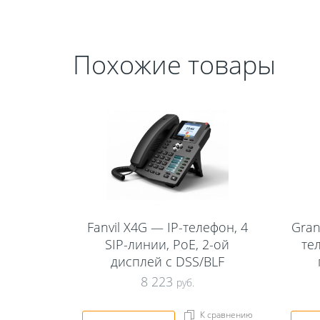
Похожие товары
Fanvil X4G — IP-телефон, 4
Gran
SIP-линии, PoE, 2-ой
тел
дисплей с DSS/BLF
8 223
руб.
К сравнению