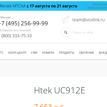
Количест
Mikrotik MTCNA
с 17 августа по 21 августа
свободных ме
 Москве:
team@voxlink.ru
+7 (495) 256-99-99
Ф (Звонок бесплатный):
 (800) 333-75-33
АТС
КОЛЛ-ЦЕНТР
CRM
НОМЕРА
ПРОДУКТЫ
ОБУЧЕНИЕ
ВНЕД
Htek UC912E
7 653