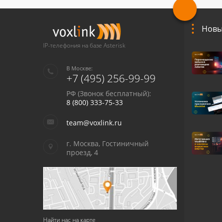
Новы
IP-телефония на базе Asterisk
В Москве:
+7 (495) 256-99-99
РФ (Звонок бесплатный):
8 (800) 333-75-33
team@voxlink.ru
г. Москва, Гостиничный
проезд, 4
Найти нас на карте