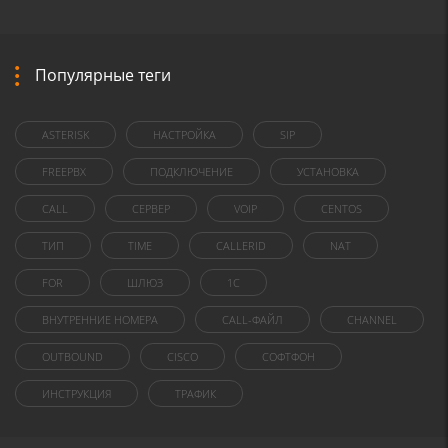
Популярные теги
ASTERISK
НАСТРОЙКА
SIP
FREEPBX
ПОДКЛЮЧЕНИЕ
УСТАНОВКА
CALL
СЕРВЕР
VOIP
CENTOS
ТИП
TIME
CALLERID
NAT
FOR
ШЛЮЗ
1C
ВНУТРЕННИЕ НОМЕРА
CALL-ФАЙЛ
CHANNEL
OUTBOUND
CISCO
СОФТФОН
ИНСТРУКЦИЯ
ТРАФИК