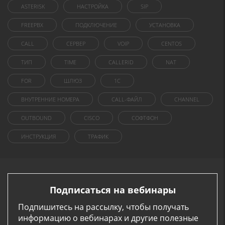
ASTERISK
НАСТРОЙКА
SIP
FREEPBX
ПОДКЛЮЧЕНИЕ
УСТАНОВКА
CALL
СЕРВЕР
VOIP
CENTOS
ТИП
TIME
CALLERID
NAT
FOR
ШЛЮЗ
1C
ВНУТРЕННИЕ НОМЕРА
CALL-ФАЙЛ
CHANNEL
OUTBOUND
CISCO
СОФТФОН
ИНСТРУКЦИЯ
ТРАФИК
Подписаться на вебинары
Подпишитесь на рассылку, чтобы получать
информацию о вебинарах и другие полезные