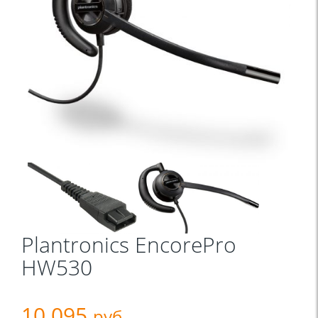
Plantronics EncorePro
HW530
10 095
руб.