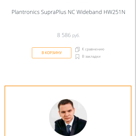
Plantronics SupraPlus NC Wideband HW251N
8 586
руб.
К сравнению
В КОРЗИНУ
В закладки