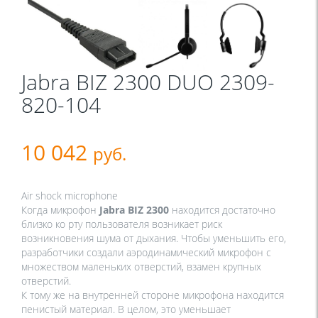
Jabra BIZ 2300 DUO 2309-
820-104
10 042
руб.
Air shock microphone
Когда микрофон
Jabra BIZ 2300
находится достаточно
близко ко рту пользователя возникает риск
возникновения шума от дыхания. Чтобы уменьшить его,
разработчики создали аэродинамический микрофон с
множеством маленьких отверстий, взамен крупных
отверстий.
К тому же на внутренней стороне микрофона находится
пенистый материал. В целом, это уменьшает