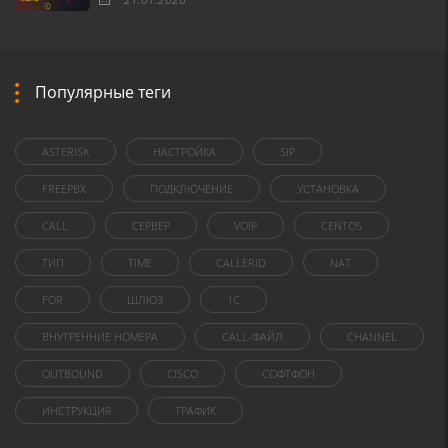
Популярные теги
ASTERISK
НАСТРОЙКА
SIP
FREEPBX
ПОДКЛЮЧЕНИЕ
УСТАНОВКА
CALL
СЕРВЕР
VOIP
CENTOS
ТИП
TIME
CALLERID
NAT
FOR
ШЛЮЗ
1C
ВНУТРЕННИЕ НОМЕРА
CALL-ФАЙЛ
CHANNEL
OUTBOUND
CISCO
СОФТФОН
ИНСТРУКЦИЯ
ТРАФИК