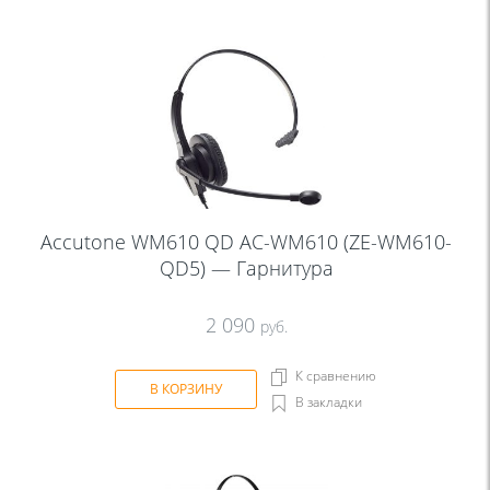
Accutone WM610 QD AC-WM610 (ZE-WM610-
QD5) — Гарнитура
2 090
руб.
К сравнению
В КОРЗИНУ
В закладки