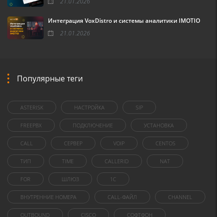
21.01.2026
Интеграция VoxDistro и системы аналитики IMOTIO
21.01.2026
Популярные теги
ASTERISK
НАСТРОЙКА
SIP
FREEPBX
ПОДКЛЮЧЕНИЕ
УСТАНОВКА
CALL
СЕРВЕР
VOIP
CENTOS
ТИП
TIME
CALLERID
NAT
FOR
ШЛЮЗ
1C
ВНУТРЕННИЕ НОМЕРА
CALL-ФАЙЛ
CHANNEL
OUTBOUND
CISCO
СОФТФОН