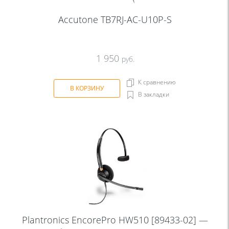
Accutone TB7RJ-AC-U10P-S
1 950
руб.
К сравнению
В КОРЗИНУ
В закладки
Plantronics EncorePro HW510 [89433-02] —