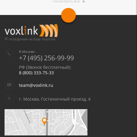
Посмотреть все
Я даю согласие на обработку моих персональных данных для связи
в соответствии с
Политикой в отношении обработки персональных
данных
и
Политикой конфиденциальности
IP-телефония на базе Asterisk
В Москве:
+7 (495) 256-99-99
РФ (Звонок бесплатный):
8 (800) 333-75-33
team@voxlink.ru
г. Москва, Гостиничный проезд, 4