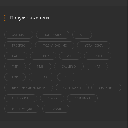
Популярные теги
ASTERISK
НАСТРОЙКА
SIP
FREEPBX
ПОДКЛЮЧЕНИЕ
УСТАНОВКА
CALL
СЕРВЕР
VOIP
CENTOS
ТИП
TIME
CALLERID
NAT
FOR
ШЛЮЗ
1C
ВНУТРЕННИЕ НОМЕРА
CALL-ФАЙЛ
CHANNEL
OUTBOUND
CISCO
СОФТФОН
ИНСТРУКЦИЯ
ТРАФИК