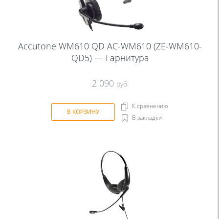
Accutone WM610 QD AC-WM610 (ZE-WM610-
QD5) — Гарнитура
2 090
руб.
К сравнению
В КОРЗИНУ
В закладки