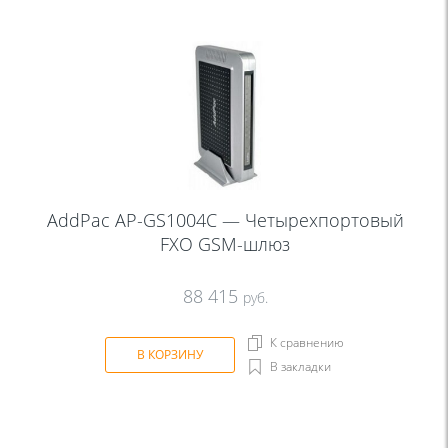
AddPac AP-GS1004C — Четырехпортовый
FXO GSM-шлюз
88 415
руб.
К сравнению
В КОРЗИНУ
В закладки