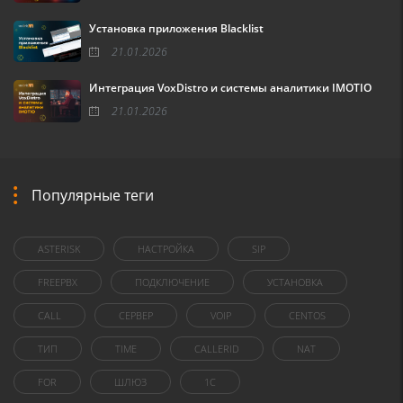
Установка приложения Blacklist
21.01.2026
Интеграция VoxDistro и системы аналитики IMOTIO
21.01.2026
Популярные теги
ASTERISK
НАСТРОЙКА
SIP
FREEPBX
ПОДКЛЮЧЕНИЕ
УСТАНОВКА
CALL
СЕРВЕР
VOIP
CENTOS
ТИП
TIME
CALLERID
NAT
FOR
ШЛЮЗ
1C