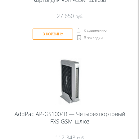
27 650
руб.
К сравнению
В КОРЗИНУ
В закладки
AddPac AP-GS1004B — Четырехпортовый
FXS GSM-шлюз
112 343
руб.