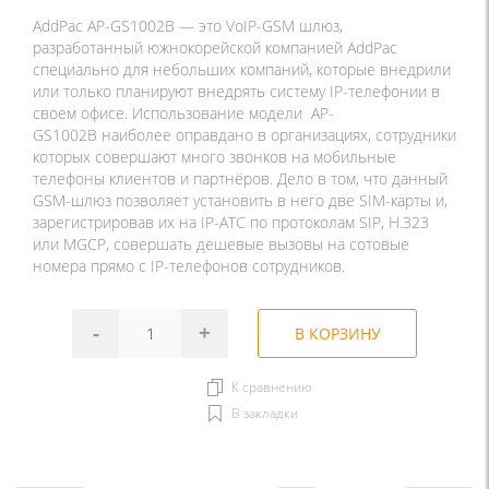
AddPac AP-GS1002B — это VoIP-GSM шлюз,
разработанный южнокорейской компанией AddPac
специально для небольших компаний, которые внедрили
или только планируют внедрять систему IP-телефонии в
своем офисе. Использование модели AP-
GS1002B наиболее оправдано в организациях, сотрудники
которых совершают много звонков на мобильные
телефоны клиентов и партнёров. Дело в том, что данный
GSM-шлюз позволяет установить в него две SIM-карты и,
зарегистрировав их на IP-АТС по протоколам SIP, H.323
или MGCP, совершать дешевые вызовы на сотовые
номера прямо с IP-телефонов сотрудников.
-
+
В КОРЗИНУ
К сравнению
В закладки