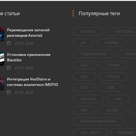
е статьи
Популярные теги
Перемещение записей
ASTERISK
НАСТРОЙКА
разговоров Asterisk
SIP
FREEPBX
22.01.2026
ПОДКЛЮЧЕНИЕ
УСТАН
Установка приложения
Blacklist
CALL
СЕРВЕР
21.01.2026
VOIP
CENTOS
Интеграция VoxDistro и
системы аналитики IMOTIO
ТИП
TIME
21.01.2026
CALLERID
NAT
FOR
ШЛЮЗ
ВНУТРЕННИЕ НОМЕРА
CALL-ФАЙЛ
CHANNEL