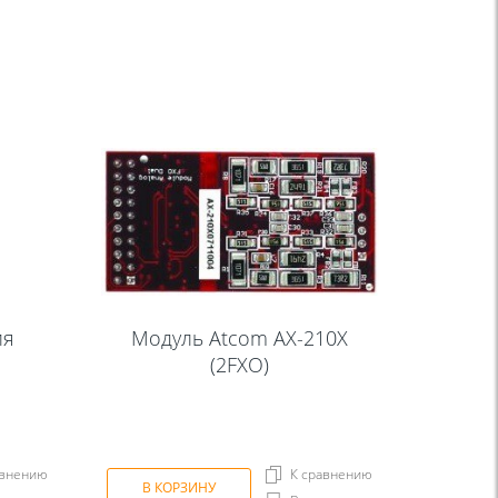
ия
Модуль Atcom AX-210X
(2FXO)
авнению
К сравнению
В КОРЗИНУ