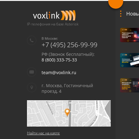
Новы
IP-телефония на базе Asterisk
В Москве:
+7 (495) 256-99-99
РФ (Звонок бесплатный):
8 (800) 333-75-33
team@voxlink.ru
г. Москва, Гостиничный
проезд, 4
Найти нас на карте