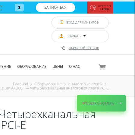
во
КУРС ПО
3
ЗАПИСАТЬСЯ
ст
ZABBIX
Zabbix:
монитор
ВХОД ДЛЯ КЛИЕНТОВ
Asterisk и
VoIP
с 7
сентябр
СКАЧАТЬ
по 11
сентябр
ОБРАТНЫЙ ЗВОНОК
Количество
свободных
мест
8
РЕНИЕ
ОБОРУДОВАНИЕ
ЦЕНЫ
О НАС
ЗАПИСАТЬС
Главная
Оборудование
Аналоговые платы
igium A4B00F — Четырехканальная аналоговая плата PCI-E
ПРОВЕРКА НОМЕРА
 Четырехканальная
PCI-E