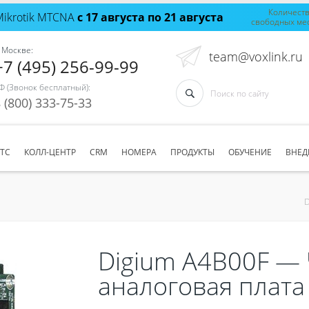
Количест
Mikrotik MTCNA
с 17 августа по 21 августа
свободных ме
 Москве:
team@voxlink.ru
+7 (495) 256-99-99
Ф (Звонок бесплатный):
 (800) 333-75-33
АТС
КОЛЛ-ЦЕНТР
CRM
НОМЕРА
ПРОДУКТЫ
ОБУЧЕНИЕ
ВНЕД
D
Digium A4B00F —
аналоговая плата 