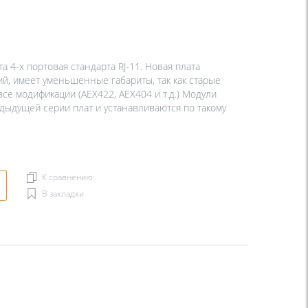
 4-х портовая стандарта RJ-11. Новая плата
й, имеет уменьшенные габариты, так как старые
все модификации (AEX422, AEX404 и т.д.) Модули
едыдущей серии плат и устанавливаются по такому
К сравнению
В закладки