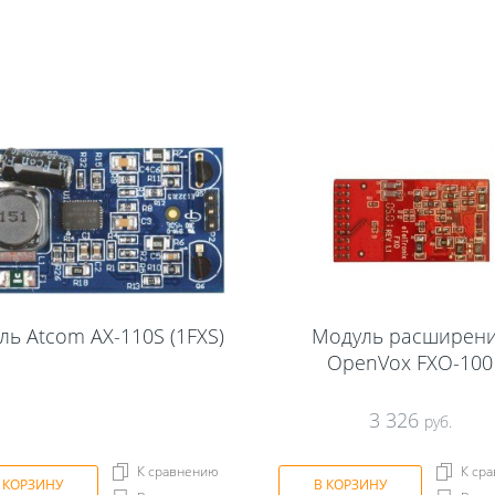
ль Atcom AX-110S (1FXS)
Модуль расширен
OpenVox FXO-100
3 326
руб.
К сравнению
К ср
 КОРЗИНУ
В КОРЗИНУ