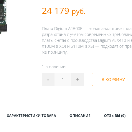
24 179
руб.
Плата Digium A4B00F — новая аналоговая плата
разработана с учетом современных требовани
платы сняты с производства Digium AEX410 и 
X100M (FXO) и S110M (FXS) — подходят от пр
же принципу.
1 в наличии
-
+
В КОРЗИНУ
ХАРАКТЕРИСТИКИ ТОВАРА
ОПИСАНИЕ
ОТЗЫВЫ (0)