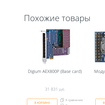
Похожие товары
Digium AEX800P (Base card)
Моду
31 831
руб.
К сравнению
В КОРЗИНУ
В