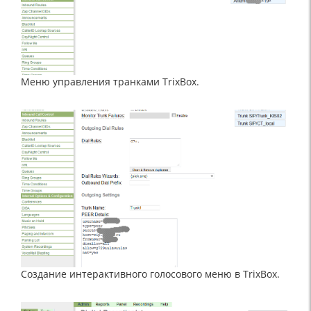
Меню управления транками TrixBox.
Создание интерактивного голосового меню в TrixBox.