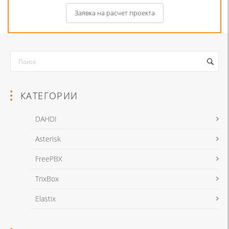
Заявка на расчет проекта
КАТЕГОРИИ
DAHDI
Asterisk
Я даю согласие на обработку моих персональных данных для связи
FreePBX
в соответствии с
Политикой в отношении обработки персональных
данных
и
Политикой конфиденциальности
TrixBox
Elastix
Я даю согласие на обработку моих персональных данных для связи
в соответствии с
Политикой в отношении обработки персональных