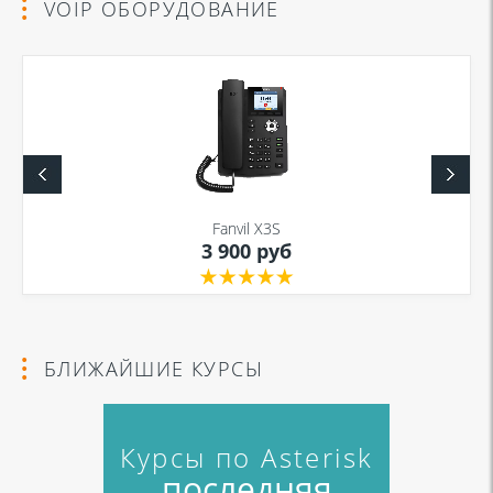
VOIP ОБОРУДОВАНИЕ
данных
и
Политикой конфиденциальности
Fanvil X3S
3 900 руб
БЛИЖАЙШИЕ КУРСЫ
Курсы по Asterisk
последняя