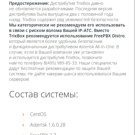
Предостережение:
Дистрибутив TrixBox давно
не обновляется разработчиками. Последняя версия
дистрибутива была выпущена два с половиной года
назад. TrixBox содержит ряд уязвимостей безопасности.
Мы категорически не рекомендуем его использовать
в связи с риском взлома Вашей IP-АТС.
Вместо
TrixBox рекомендуется использование
FreePBX Distro
,
который является более удобным, безопасным
и функциональным дистрибутивом Asterisk All-In-One.
В
случае, если в Вашей компании уже установлен
и используется дистрибутив TrixBox, позвоните
нам по телефону 8
(495
) 989-85-33. Наши специалисты
дадут бесплатные рекомендации по защите Вашей
системы. Не дайте хакерам шанса воспользоваться Вашим
сервером!
Состав системы:
CentOS
Asterisk 1.6.0.28