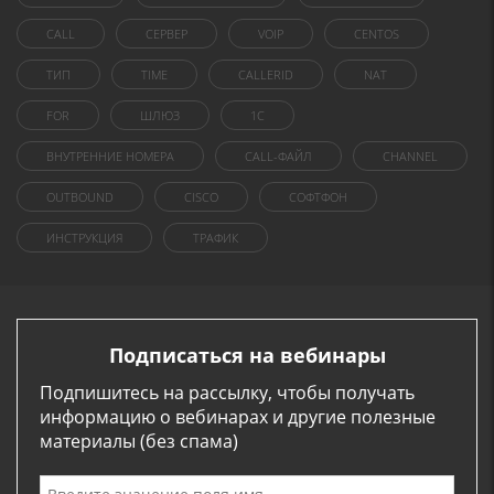
CALL
СЕРВЕР
VOIP
CENTOS
ТИП
TIME
CALLERID
NAT
FOR
ШЛЮЗ
1C
ВНУТРЕННИЕ НОМЕРА
CALL-ФАЙЛ
CHANNEL
OUTBOUND
CISCO
СОФТФОН
ИНСТРУКЦИЯ
ТРАФИК
Подписаться на вебинары
Подпишитесь на рассылку, чтобы получать
информацию о вебинарах и другие полезные
материалы (без спама)