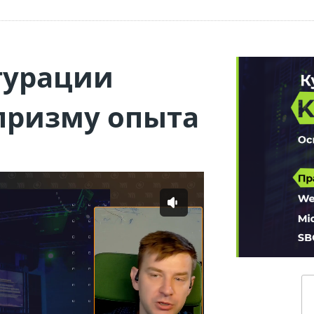
гурации
 призму опыта