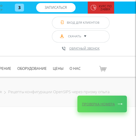
во
КУРС ПО
3
ЗАПИСАТЬСЯ
ст
ZABBIX
Zabbix:
монитор
ВХОД ДЛЯ КЛИЕНТОВ
Asterisk и
VoIP
с 7
сентябр
СКАЧАТЬ
по 11
сентябр
ОБРАТНЫЙ ЗВОНОК
Количество
свободных
мест
8
РЕНИЕ
ОБОРУДОВАНИЕ
ЦЕНЫ
О НАС
ЗАПИСАТЬС
Рецепты конфигурации OpenSIPS через призму опыта
я
ПРОВЕРКА НОМЕРА