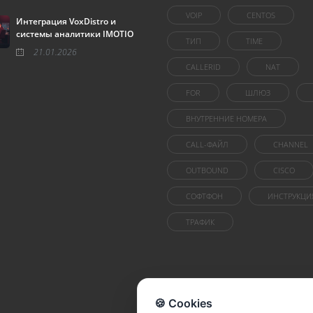
VOIP
CENTOS
Интеграция VoxDistro и
системы аналитики IMOTIO
ТИП
TIME
21.01.2026
CALLERID
NAT
FOR
ШЛЮЗ
ВНУТРЕННИЕ НОМЕРА
CALL-ФАЙЛ
CHANNEL
OUTBOUND
CISCO
СОФТФОН
ИНСТРУКЦИ
ТРАФИК
🍪 Cookies