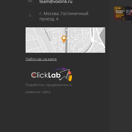
team@voxlink.ru
г. Москва, Гостиничный
проезд, 4
Найти нас на карте
Разработка, продвижение и
развитие сайта