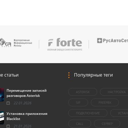
е статьи
Популярные теги
Перемещение записей
ASTERISK
НАСТРОЙКА
разговоров Asterisk
SIP
FREEPBX
22.01.2026
ПОДКЛЮЧЕНИЕ
УСТАН
Установка приложения
Blacklist
CALL
СЕРВЕР
21.01.2026