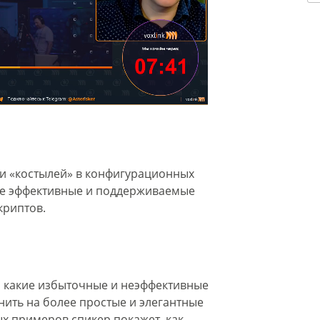
» и «костылей» в конфигурационных
лее эффективные и поддерживаемые
криптов.
о какие избыточные и неэффективные
нить на более простые и элегантные
х примеров спикер покажет, как