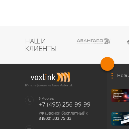
НАШИ
КЛИЕНТЫ
Новы
IP-телефония на базе Asterisk
В Москве:
+7 (495) 256-99-99
РФ (Звонок бесплатный):
8 (800) 333-75-33