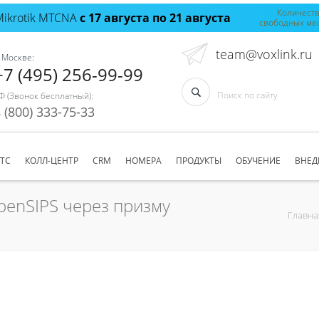
Количест
Mikrotik MTCNA
с 17 августа по 21 августа
свободных ме
team@voxlink.ru
 Москве:
+7 (495) 256-99-99
Ф (Звонок бесплатный):
 (800) 333-75-33
АТС
КОЛЛ-ЦЕНТР
CRM
НОМЕРА
ПРОДУКТЫ
ОБУЧЕНИЕ
ВНЕД
enSIPS через призму
Главна