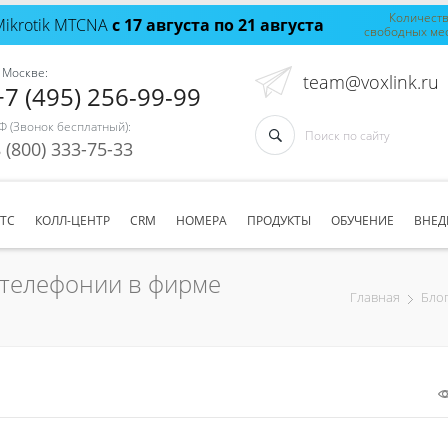
Количест
Mikrotik MTCNA
с 17 августа по 21 августа
свободных ме
 Москве:
team@voxlink.ru
+7 (495) 256-99-99
Ф (Звонок бесплатный):
 (800) 333-75-33
АТС
КОЛЛ-ЦЕНТР
CRM
НОМЕРА
ПРОДУКТЫ
ОБУЧЕНИЕ
ВНЕД
телефонии в фирме
Главная
Бло