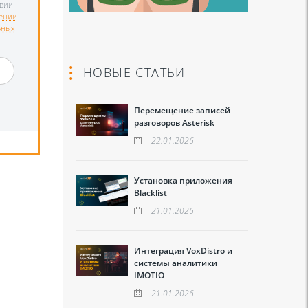
твии
ении
ьных
и
НОВЫЕ СТАТЬИ
Перемещение записей
разговоров Asterisk
22.01.2026
Установка приложения
Blacklist
21.01.2026
Интеграция VoxDistro и
системы аналитики
IMOTIO
21.01.2026