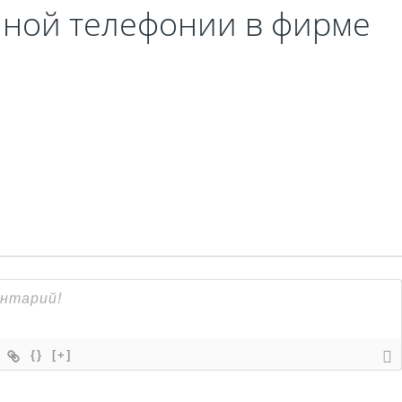
ной телефонии в фирме
Fanvil X3
2 990 р
{}
[+]