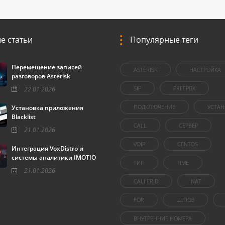
е статьи
Популярные теги
Перемещение записей
ASTERISK
НАСТРОЙКА
разговоров Asterisk
SIP
FREEPBX
22.01.2026
ПОДКЛЮЧЕНИЕ
УСТАН
Установка приложения
Blacklist
CALL
СЕРВЕР
21.01.2026
VOIP
CENTOS
Интеграция VoxDistro и
системы аналитики IMOTIO
ТИП
TIME
21.01.2026
CALLERID
NAT
FOR
ШЛЮЗ
ВНУТРЕННИЕ НОМЕРА