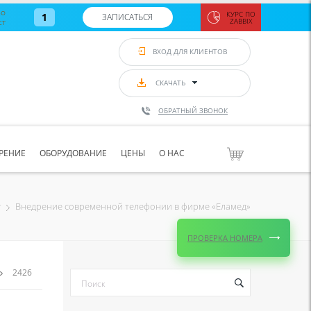
во
КУРС ПО
1
ЗАПИСАТЬСЯ
ст
ZABBIX
Zabbix:
монитор
ВХОД ДЛЯ КЛИЕНТОВ
Asterisk и
VoIP
с 7
сентябр
СКАЧАТЬ
по 11
сентябр
ОБРАТНЫЙ ЗВОНОК
Количество
свободных
мест
8
РЕНИЕ
ОБОРУДОВАНИЕ
ЦЕНЫ
О НАС
ЗАПИСАТЬС
Внедрение современной телефонии в фирме «Еламед»
г
ПРОВЕРКА НОМЕРА
2426