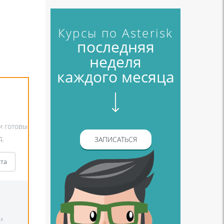
Курсы по Asterisk
последняя
неделя
каждого месяца
и готовы
д.
ЗАПИСАТЬСЯ
кта
х