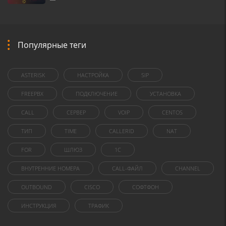
Популярные теги
ASTERISK
НАСТРОЙКА
SIP
FREEPBX
ПОДКЛЮЧЕНИЕ
УСТАНОВКА
CALL
СЕРВЕР
VOIP
CENTOS
ТИП
TIME
CALLERID
NAT
FOR
ШЛЮЗ
1C
ВНУТРЕННИЕ НОМЕРА
CALL-ФАЙЛ
CHANNEL
OUTBOUND
CISCO
СОФТФОН
ИНСТРУКЦИЯ
ТРАФИК