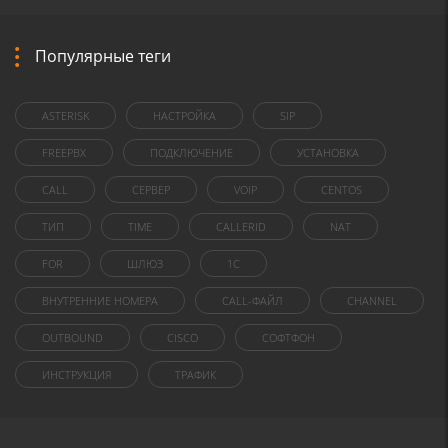
Популярные теги
ASTERISK
НАСТРОЙКА
SIP
FREEPBX
ПОДКЛЮЧЕНИЕ
УСТАНОВКА
CALL
СЕРВЕР
VOIP
CENTOS
ТИП
TIME
CALLERID
NAT
FOR
ШЛЮЗ
1C
ВНУТРЕННИЕ НОМЕРА
CALL-ФАЙЛ
CHANNEL
OUTBOUND
CISCO
СОФТФОН
ИНСТРУКЦИЯ
ТРАФИК