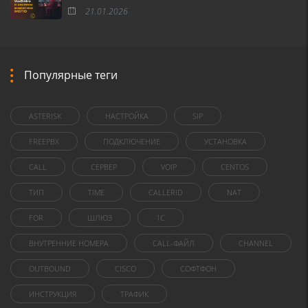
21.01.2026
Популярные теги
ASTERISK
НАСТРОЙКА
SIP
FREEPBX
ПОДКЛЮЧЕНИЕ
УСТАНОВКА
CALL
СЕРВЕР
VOIP
CENTOS
ТИП
TIME
CALLERID
NAT
FOR
ШЛЮЗ
1C
ВНУТРЕННИЕ НОМЕРА
CALL-ФАЙЛ
CHANNEL
OUTBOUND
CISCO
СОФТФОН
ИНСТРУКЦИЯ
ТРАФИК