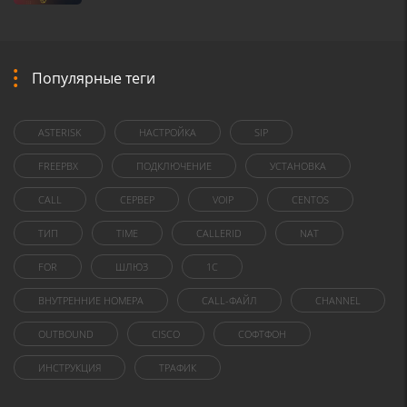
Популярные теги
ASTERISK
НАСТРОЙКА
SIP
FREEPBX
ПОДКЛЮЧЕНИЕ
УСТАНОВКА
CALL
СЕРВЕР
VOIP
CENTOS
ТИП
TIME
CALLERID
NAT
FOR
ШЛЮЗ
1C
ВНУТРЕННИЕ НОМЕРА
CALL-ФАЙЛ
CHANNEL
OUTBOUND
CISCO
СОФТФОН
ИНСТРУКЦИЯ
ТРАФИК