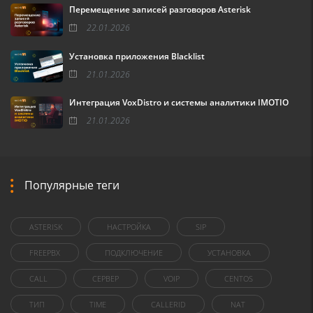
Перемещение записей разговоров Asterisk
22.01.2026
Установка приложения Blacklist
21.01.2026
Интеграция VoxDistro и системы аналитики IMOTIO
21.01.2026
Популярные теги
ASTERISK
НАСТРОЙКА
SIP
FREEPBX
ПОДКЛЮЧЕНИЕ
УСТАНОВКА
CALL
СЕРВЕР
VOIP
CENTOS
ТИП
TIME
CALLERID
NAT