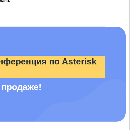
лана;
нференция по Asterisk
 продаже!