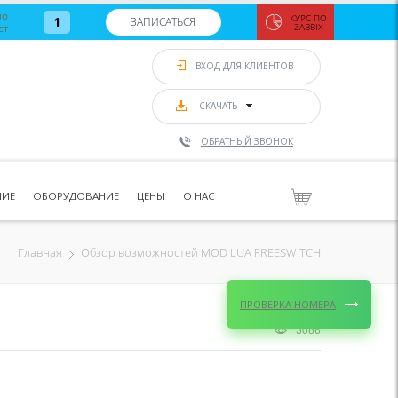
во
КУРС ПО
1
ЗАПИСАТЬСЯ
ст
ZABBIX
Zabbix:
монитор
ВХОД ДЛЯ КЛИЕНТОВ
Asterisk и
VoIP
с 7
сентябр
СКАЧАТЬ
по 11
сентябр
ОБРАТНЫЙ ЗВОНОК
Количество
свободных
мест
8
НИЕ
ОБОРУДОВАНИЕ
ЦЕНЫ
О НАС
ЗАПИСАТЬС
Обзор возможностей MOD LUA FREESWITCH
Главная
ПРОВЕРКА НОМЕРА
3086