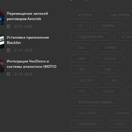
Перемещение записей
ASTERISK
НАСТРОЙКА
разговоров Asterisk
SIP
FREEPBX
22.01.2026
ПОДКЛЮЧЕНИЕ
УСТАН
Установка приложения
Blacklist
CALL
СЕРВЕР
21.01.2026
VOIP
CENTOS
Интеграция VoxDistro и
системы аналитики IMOTIO
ТИП
TIME
21.01.2026
CALLERID
NAT
FOR
ШЛЮЗ
ВНУТРЕННИЕ НОМЕРА
CALL-ФАЙЛ
CHANNEL
OUTBOUND
CISCO