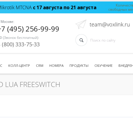
Количест
Mikrotik MTCNA
с 17 августа по 21 августа
свободных ме
 Москве:
team@voxlink.ru
+7 (495) 256-99-99
Ф (Звонок бесплатный):
 (800) 333-75-33
ТС
КОЛЛ-ЦЕНТР
CRM
НОМЕРА
ПРОДУКТЫ
ОБУЧЕНИЕ
ВНЕДРЕ
D LUA FREESWITCH