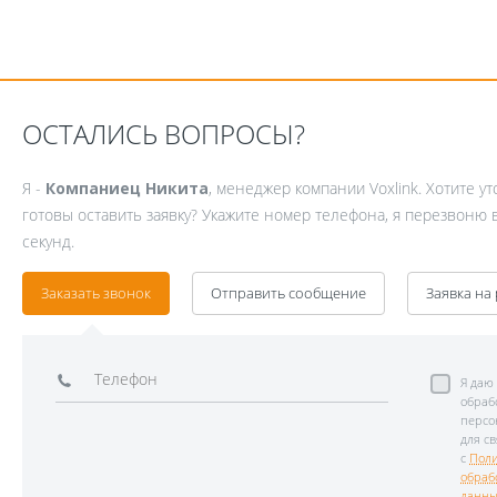
ОСТАЛИСЬ ВОПРОСЫ?
Я -
Компаниец Никита
, менеджер компании Voxlink. Хотите у
готовы оставить заявку? Укажите номер телефона, я перезвоню 
секунд.
Заказать звонок
Отправить сообщение
Заявка на
Я даю
обраб
персо
для св
с
Поли
обраб
данны