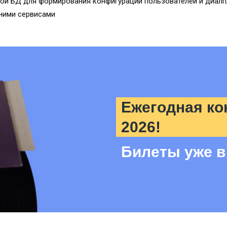
ой БД для формирования конфигурации пользователей и диалп
шними сервисами
Ежегодная ко
2026!
Билеты уже в