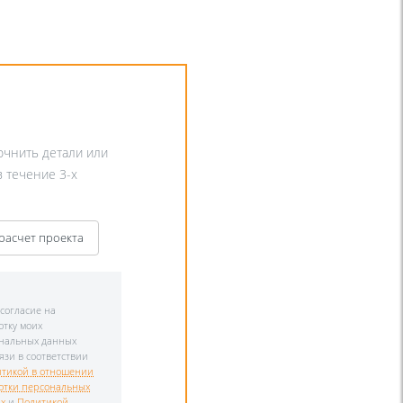
точнить детали или
в течение 3-х
 расчет проекта
 согласие на
отку моих
нальных данных
язи в соответствии
тикой в отношении
отки персональных
х
и
Политикой