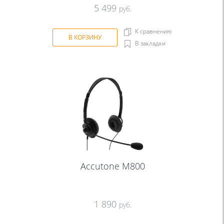
5 499
руб.
К сравнению
В КОРЗИНУ
В закладки
Accutone M800
1 890
руб.