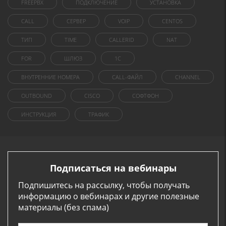
FREEPBX
ПОДКЛЮЧЕНИЕ
УСТАНОВКА
CALL
СЕРВЕР
VOIP
CENTOS
ТИП
TIME
CALLERID
NAT
FOR
ШЛЮЗ
1C
ВНУТРЕННИЕ НОМЕРА
CALL-ФАЙЛ
CHANNEL
OUTBOUND
CISCO
СОФТФОН
ИНСТРУКЦИЯ
ТРАФИК
Подписаться на вебинары
Подпишитесь на рассылку, чтобы получать
информацию о вебинарах и другие полезные
материалы (без спама)