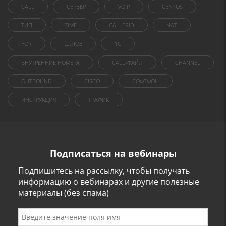
CALL
СЕРВЕР
VOIP
CENTOS
ТИП
TIME
CALLERID
NAT
FOR
ШЛЮЗ
1C
ВНУТРЕННИЕ НОМЕРА
CALL-ФАЙЛ
CHANNEL
OUTBOUND
CISCO
СОФТФОН
ИНСТРУКЦИЯ
ТРАФИК
Подписаться на вебинары
Подпишитесь на рассылку, чтобы получать
информацию о вебинарах и другие полезные
материалы (без спама)