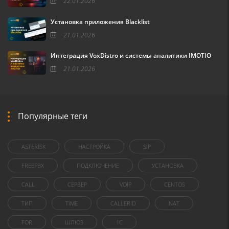
22.01.2026
Установка приложения Blacklist
21.01.2026
Интеграция VoxDistro и системы аналитики IMOTIO
21.01.2026
Популярные теги
ASTERISK
НАСТРОЙКА
SIP
FREEPBX
ПОДКЛЮЧЕНИЕ
УСТАНОВКА
CALL
СЕРВЕР
VOIP
CENTOS
ТИП
TIME
CALLERID
NAT
FOR
ШЛЮЗ
1C