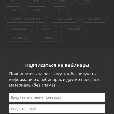
ТИП
TIME
CALLERID
NAT
FOR
ШЛЮЗ
1C
ВНУТРЕННИЕ НОМЕРА
CALL-ФАЙЛ
CHANNEL
OUTBOUND
CISCO
СОФТФОН
ИНСТРУКЦИЯ
ТРАФИК
Подписаться на вебинары
Подпишитесь на рассылку, чтобы получать
информацию о вебинарах и другие полезные
материалы (без спама)