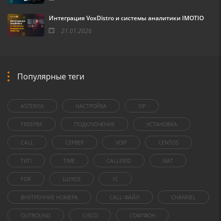
Интеграция VoxDistro и системы аналитики IMOTIO
21.01.2026
Популярные теги
ASTERISK
НАСТРОЙКА
SIP
FREEPBX
ПОДКЛЮЧЕНИЕ
УСТАНОВКА
CALL
СЕРВЕР
VOIP
CENTOS
ТИП
TIME
CALLERID
NAT
FOR
ШЛЮЗ
1C
ВНУТРЕННИЕ НОМЕРА
CALL-ФАЙЛ
CHANNEL
OUTBOUND
CISCO
СОФТФОН