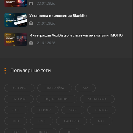
22.01.2026
Установка приложения Blacklist
21.01.2026
Интеграция VoxDistro и системы аналитики IMOTIO
21.01.2026
Популярные теги
ASTERISK
НАСТРОЙКА
SIP
FREEPBX
ПОДКЛЮЧЕНИЕ
УСТАНОВКА
CALL
СЕРВЕР
VOIP
CENTOS
ТИП
TIME
CALLERID
NAT
FOR
ШЛЮЗ
1C