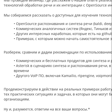
Мы проведем вебинар, где расскажем о нашем опыте реализ
технологий обработки речи и их интеграции с OpenSource и
Мы собираемся рассказать о доступных для изучения техноло
• OpenSource распознавания и синтеза речи (kaldi, dee
• Коммерческих аналогичных систем (Яндекс, Тиньков и
• Других интересных наработках, которые есть на githu
• Примерах, с которым можно начать самостоятельное з
Разберем, сравним и дадим рекомендации по использованию
• Коммерческих и бесплатных продуктов для синтеза и
• Asterisk в сценариях синтеза и распознавания речи, в
времени
• Другого VoIP ПО, включая Kamailio, rtpengine, voipmoni
Продемонстрируем в действии на реальных примерах работу
тех практических ситуациях и задачах, в которых они могут
организациям.
Ну и, разумеется, ответим на все ваши вопросы.*