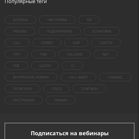
Популярные теги
ASTERISK
НАСТРОЙКА
SIP
FREEPBX
ПОДКЛЮЧЕНИЕ
УСТАНОВКА
CALL
СЕРВЕР
VOIP
CENTOS
ТИП
TIME
CALLERID
NAT
FOR
ШЛЮЗ
1C
ВНУТРЕННИЕ НОМЕРА
CALL-ФАЙЛ
CHANNEL
OUTBOUND
CISCO
СОФТФОН
ИНСТРУКЦИЯ
ТРАФИК
Подписаться на вебинары