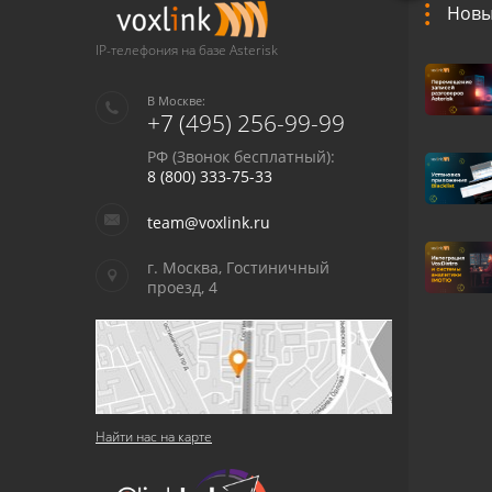
Новы
IP-телефония на базе Asterisk
В Москве:
+7 (495) 256-99-99
РФ (Звонок бесплатный):
8 (800) 333-75-33
team@voxlink.ru
г. Москва, Гостиничный
проезд, 4
Найти нас на карте