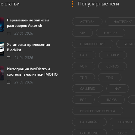
е статьи
Популярные теги
Перемещение записей
ASTERISK
НАСТРОЙКА
разговоров Asterisk
SIP
FREEPBX
22.01.2026
ПОДКЛЮЧЕНИЕ
УСТАН
Установка приложения
Blacklist
CALL
СЕРВЕР
21.01.2026
VOIP
CENTOS
Интеграция VoxDistro и
системы аналитики IMOTIO
ТИП
TIME
21.01.2026
CALLERID
NAT
FOR
ШЛЮЗ
ВНУТРЕННИЕ НОМЕРА
CALL-ФАЙЛ
CHANNEL
OUTBOUND
CISCO