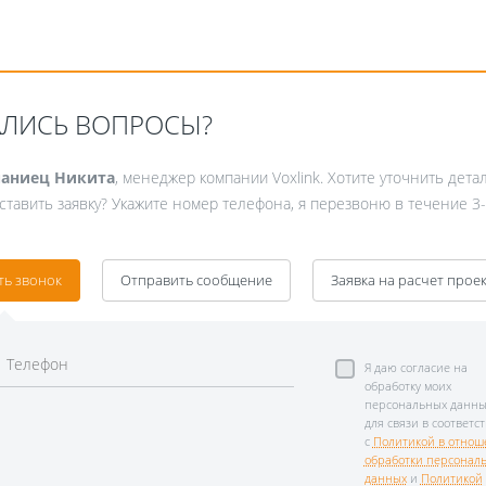
АЛИСЬ ВОПРОСЫ?
аниец Никита
, менеджер компании Voxlink. Хотите уточнить дета
Fanvil X3
ставить заявку? Укажите номер телефона, я перезвоню в течение 3-
2 990 р
ть звонок
Отправить сообщение
Заявка на расчет прое
Я даю согласие на
обработку моих
персональных данны
для связи в соответс
с
Политикой в отнош
обработки персонал
данных
и
Политикой