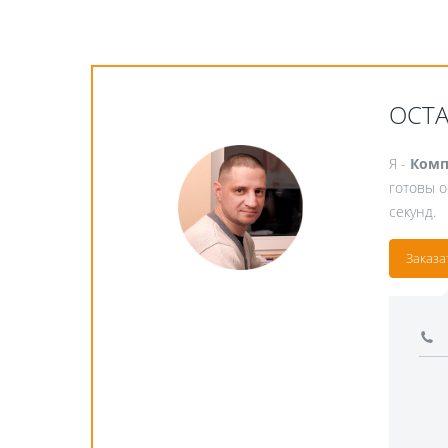
ОСТ
Я -
Комп
готовы о
секунд.
Заказа