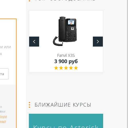
ли или
S
х
Fanvil X3S
уб
3 900 руб
кта
БЛИЖАЙШИЕ КУРСЫ
х
твии
ении
ьных
Курсы по Asterisk