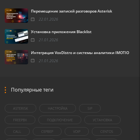
Перемещение записей разговоров Asterisk
22.01.2026
Установка приложения Blacklist
21.01.2026
Интеграция VoxDistro и системы аналитики IMOTIO
21.01.2026
Популярные теги
ASTERISK
НАСТРОЙКА
SIP
FREEPBX
ПОДКЛЮЧЕНИЕ
УСТАНОВКА
CALL
СЕРВЕР
VOIP
CENTOS