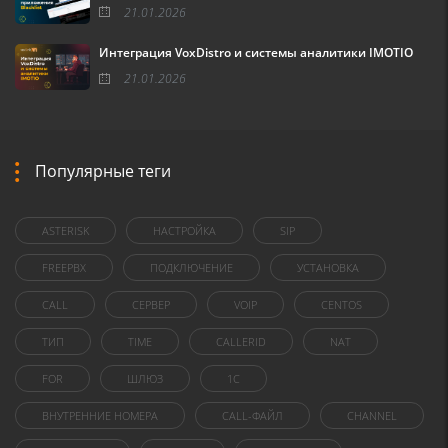
21.01.2026
Интеграция VoxDistro и системы аналитики IMOTIO
21.01.2026
Популярные теги
ASTERISK
НАСТРОЙКА
SIP
FREEPBX
ПОДКЛЮЧЕНИЕ
УСТАНОВКА
CALL
СЕРВЕР
VOIP
CENTOS
ТИП
TIME
CALLERID
NAT
FOR
ШЛЮЗ
1C
ВНУТРЕННИЕ НОМЕРА
CALL-ФАЙЛ
CHANNEL