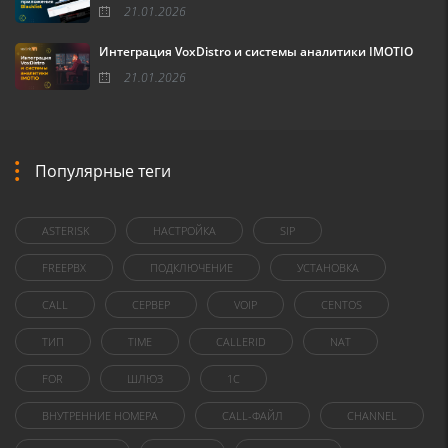
21.01.2026
Интеграция VoxDistro и системы аналитики IMOTIO
21.01.2026
Популярные теги
ASTERISK
НАСТРОЙКА
SIP
FREEPBX
ПОДКЛЮЧЕНИЕ
УСТАНОВКА
CALL
СЕРВЕР
VOIP
CENTOS
ТИП
TIME
CALLERID
NAT
FOR
ШЛЮЗ
1C
ВНУТРЕННИЕ НОМЕРА
CALL-ФАЙЛ
CHANNEL