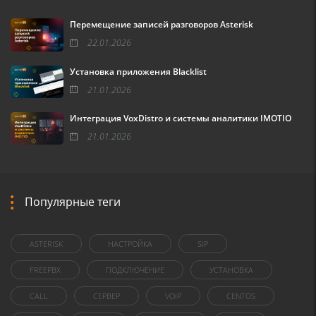
Перемещение записей разговоров Asterisk
22.01.2026
Установка приложения Blacklist
21.01.2026
Интеграция VoxDistro и системы аналитики IMOTIO
21.01.2026
Популярные теги
ASTERISK
НАСТРОЙКА
SIP
FREEPBX
ПОДКЛЮЧЕНИЕ
УСТАНОВКА
CALL
СЕРВЕР
VOIP
CENTOS