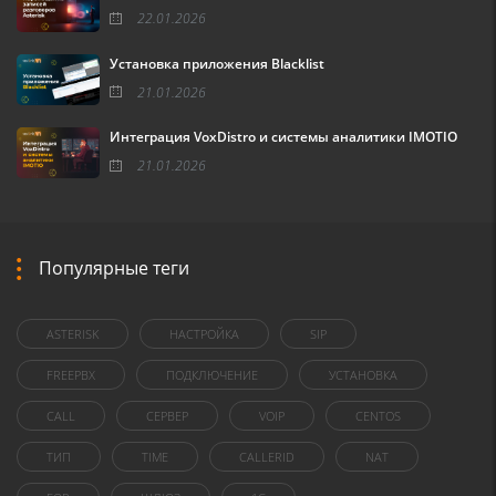
22.01.2026
Установка приложения Blacklist
21.01.2026
Интеграция VoxDistro и системы аналитики IMOTIO
21.01.2026
Популярные теги
ASTERISK
НАСТРОЙКА
SIP
FREEPBX
ПОДКЛЮЧЕНИЕ
УСТАНОВКА
CALL
СЕРВЕР
VOIP
CENTOS
ТИП
TIME
CALLERID
NAT