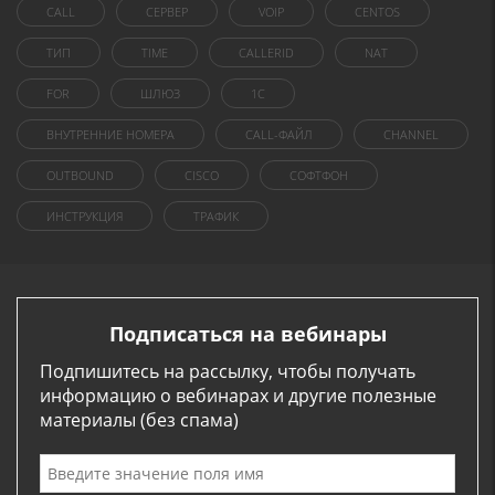
CALL
СЕРВЕР
VOIP
CENTOS
ТИП
TIME
CALLERID
NAT
FOR
ШЛЮЗ
1C
ВНУТРЕННИЕ НОМЕРА
CALL-ФАЙЛ
CHANNEL
OUTBOUND
CISCO
СОФТФОН
ИНСТРУКЦИЯ
ТРАФИК
Подписаться на вебинары
Подпишитесь на рассылку, чтобы получать
информацию о вебинарах и другие полезные
материалы (без спама)