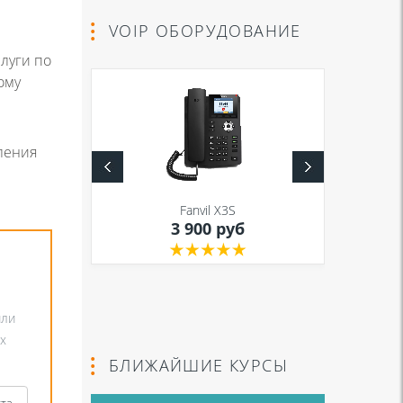
VOIP ОБОРУДОВАНИЕ
луги по
ому
ления
S
Fanvil X3S
уб
3 900 руб
или
х
БЛИЖАЙШИЕ КУРСЫ