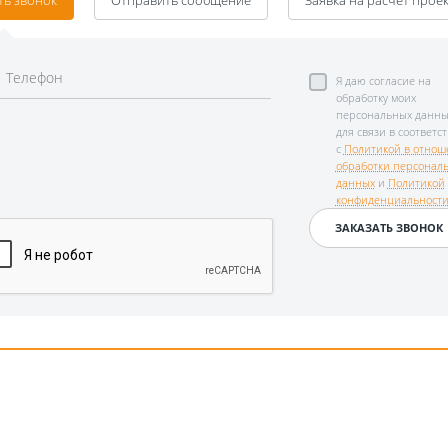
ть звонок
Отправить сообщение
Заявка на расчет прое
Я даю согласие на
обработку моих
персональных данны
для связи в соответс
с
Политикой в отнош
обработки персонал
данных
и
Политикой
конфиденциальност