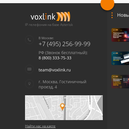
Новы
IP-телефония на базе Asterisk
В Москве:
+7 (495) 256-99-99
РФ (Звонок бесплатный):
8 (800) 333-75-33
team@voxlink.ru
г. Москва, Гостиничный
проезд, 4
Найти нас на карте