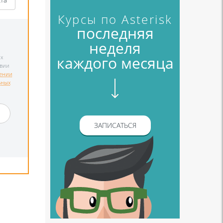
кта
Курсы по Asterisk
последняя
неделя
каждого месяца
х
твии
ении
ьных
и
ЗАПИСАТЬСЯ