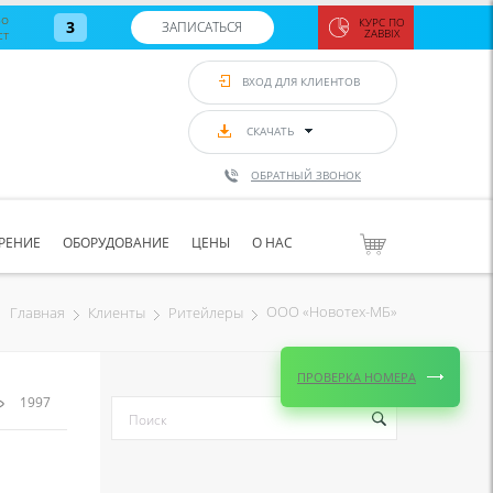
во
КУРС ПО
3
ЗАПИСАТЬСЯ
ст
ZABBIX
Zabbix:
монитор
ВХОД ДЛЯ КЛИЕНТОВ
Asterisk и
VoIP
с 7
сентябр
СКАЧАТЬ
по 11
сентябр
ОБРАТНЫЙ ЗВОНОК
Количество
свободных
мест
8
РЕНИЕ
ОБОРУДОВАНИЕ
ЦЕНЫ
О НАС
ЗАПИСАТЬС
ООО «Новотех-МБ»
Главная
Клиенты
Ритейлеры
ПРОВЕРКА НОМЕРА
1997