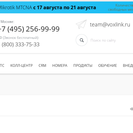
Количест
Mikrotik MTCNA
с 17 августа по 21 августа
свободных ме
 Москве:
team@voxlink.ru
+7 (495) 256-99-99
Ф (Звонок бесплатный):
 (800) 333-75-33
АТС
КОЛЛ-ЦЕНТР
CRM
НОМЕРА
ПРОДУКТЫ
ОБУЧЕНИЕ
ВНЕД