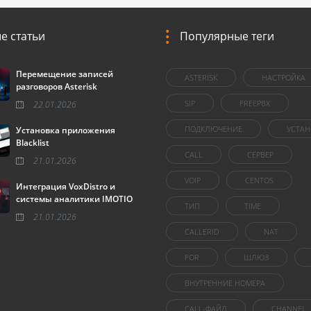
е статьи
Популярные теги
Перемещение записей
ASTERISK
НАСТРОЙКА
разговоров Asterisk
SIP
FREEPBX
22.01.2026
ПОДКЛЮЧЕНИЕ
УСТАН
Установка приложения
Blacklist
CALL
СЕРВЕР
21.01.2026
VOIP
CENTOS
Интеграция VoxDistro и
системы аналитики IMOTIO
ТИП
TIME
21.01.2026
CALLERID
NAT
FOR
ШЛЮЗ
ВНУТРЕННИЕ НОМЕРА
CALL-ФАЙЛ
CHANNEL