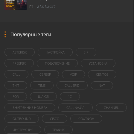
21.01.2026
Популярные теги
ASTERISK
НАСТРОЙКА
SIP
FREEPBX
ПОДКЛЮЧЕНИЕ
УСТАНОВКА
CALL
СЕРВЕР
VOIP
CENTOS
ТИП
TIME
CALLERID
NAT
FOR
ШЛЮЗ
1C
ВНУТРЕННИЕ НОМЕРА
CALL-ФАЙЛ
CHANNEL
OUTBOUND
CISCO
СОФТФОН
ИНСТРУКЦИЯ
ТРАФИК