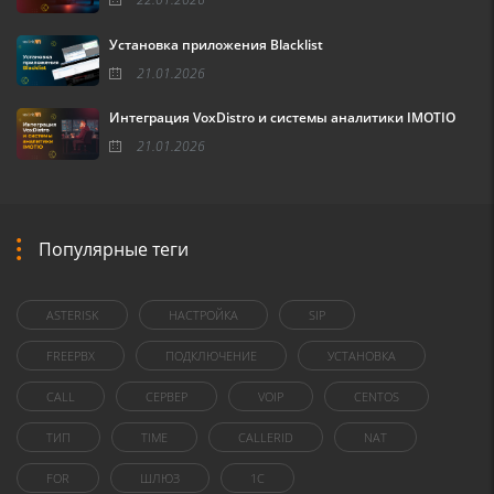
Установка приложения Blacklist
21.01.2026
Интеграция VoxDistro и системы аналитики IMOTIO
21.01.2026
Популярные теги
ASTERISK
НАСТРОЙКА
SIP
FREEPBX
ПОДКЛЮЧЕНИЕ
УСТАНОВКА
CALL
СЕРВЕР
VOIP
CENTOS
ТИП
TIME
CALLERID
NAT
FOR
ШЛЮЗ
1C