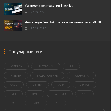
Установка приложения Blacklist
21.01.2026
Интеграция VoxDistro и системы аналитики IMOTIO
21.01.2026
Популярные теги
ASTERISK
НАСТРОЙКА
SIP
FREEPBX
ПОДКЛЮЧЕНИЕ
УСТАНОВКА
CALL
СЕРВЕР
VOIP
CENTOS
ТИП
TIME
CALLERID
NAT
FOR
ШЛЮЗ
1C