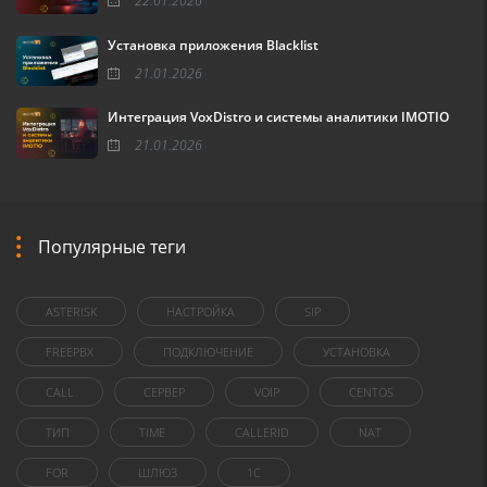
22.01.2026
Установка приложения Blacklist
21.01.2026
Интеграция VoxDistro и системы аналитики IMOTIO
21.01.2026
Популярные теги
ASTERISK
НАСТРОЙКА
SIP
FREEPBX
ПОДКЛЮЧЕНИЕ
УСТАНОВКА
CALL
СЕРВЕР
VOIP
CENTOS
ТИП
TIME
CALLERID
NAT
FOR
ШЛЮЗ
1C