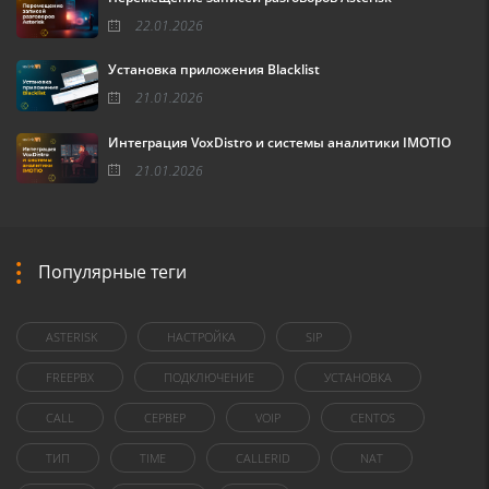
22.01.2026
Установка приложения Blacklist
21.01.2026
Интеграция VoxDistro и системы аналитики IMOTIO
21.01.2026
Популярные теги
ASTERISK
НАСТРОЙКА
SIP
FREEPBX
ПОДКЛЮЧЕНИЕ
УСТАНОВКА
CALL
СЕРВЕР
VOIP
CENTOS
ТИП
TIME
CALLERID
NAT