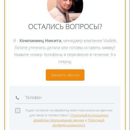
ОСТАЛИСЬ ВОПРОСЫ?
Я -
Компаниец Никита
, менеджер компании Voxlink.
Хотите уточнить детали или готовы оставить заявку?
Укажите номер телефона, я перезвоню в течение 3-х
секунд.
Заказать звонок
Я даю согласие на обработку моих персональных данных
для связи в соответствии с
Политикой в отношении
обработки персональных данных
и
Политикой
конфиденциальности