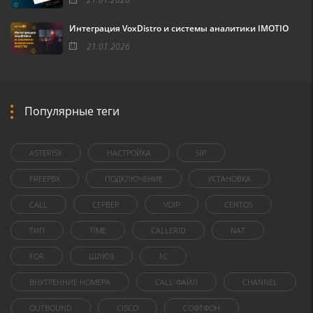
Интеграция VoxDistro и системы аналитики IMOTIO
21.01.2026
Популярные теги
ASTERISK
НАСТРОЙКА
SIP
FREEPBX
ПОДКЛЮЧЕНИЕ
УСТАНОВКА
CALL
СЕРВЕР
VOIP
CENTOS
ТИП
TIME
CALLERID
NAT
FOR
ШЛЮЗ
1C
ВНУТРЕННИЕ НОМЕРА
CALL-ФАЙЛ
CHANNEL
OUTBOUND
CISCO
СОФТФОН