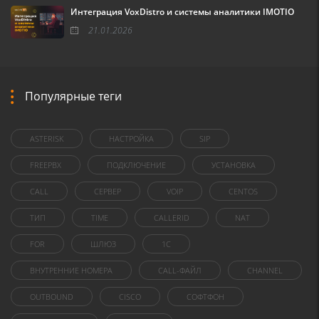
Интеграция VoxDistro и системы аналитики IMOTIO
21.01.2026
Популярные теги
ASTERISK
НАСТРОЙКА
SIP
FREEPBX
ПОДКЛЮЧЕНИЕ
УСТАНОВКА
CALL
СЕРВЕР
VOIP
CENTOS
ТИП
TIME
CALLERID
NAT
FOR
ШЛЮЗ
1C
ВНУТРЕННИЕ НОМЕРА
CALL-ФАЙЛ
CHANNEL
OUTBOUND
CISCO
СОФТФОН