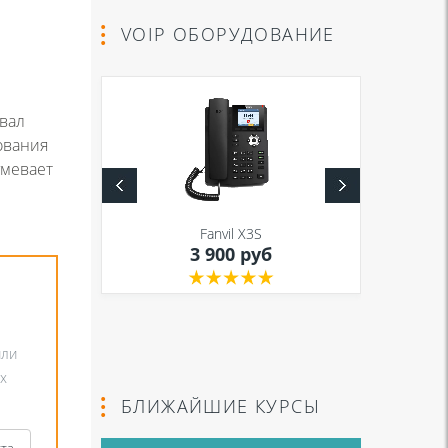
VOIP ОБОРУДОВАНИЕ
евал
ования
умевает
S
Fanvil X3S
уб
3 900 руб
или
х
БЛИЖАЙШИЕ КУРСЫ