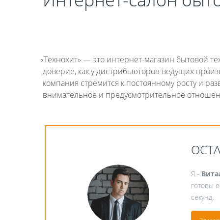
«
Технохит» — это интернет-магазин бытовой тех
доверие, как у дистрибьюторов ведущих произ
компания стремится к постоянному росту и ра
внимательное и предусмотрительное отношени
ОСТ
Я -
Вита
готовы о
секунд.