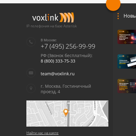
Новы
IP-телефония на базе Asterisk
В Москве:
+7 (495) 256-99-99
РФ (Звонок бесплатный):
8 (800) 333-75-33
team@voxlink.ru
г. Москва, Гостиничный
проезд, 4
Найти нас на карте