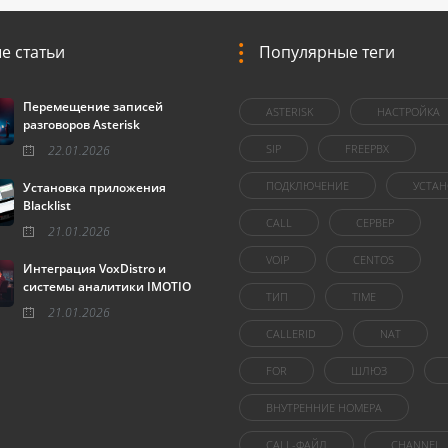
е статьи
Популярные теги
Перемещение записей
ASTERISK
НАСТРОЙКА
разговоров Asterisk
SIP
FREEPBX
22.01.2026
ПОДКЛЮЧЕНИЕ
УСТАН
Установка приложения
Blacklist
CALL
СЕРВЕР
21.01.2026
VOIP
CENTOS
Интеграция VoxDistro и
системы аналитики IMOTIO
ТИП
TIME
21.01.2026
CALLERID
NAT
FOR
ШЛЮЗ
ВНУТРЕННИЕ НОМЕРА
CALL-ФАЙЛ
CHANNEL