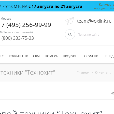
Количест
Mikrotik MTCNA
с 17 августа по 21 августа
свободных ме
 Москве:
team@voxlink.ru
+7 (495) 256-99-99
Ф (Звонок бесплатный):
 (800) 333-75-33
АТС
КОЛЛ-ЦЕНТР
CRM
НОМЕРА
ПРОДУКТЫ
ОБУЧЕНИЕ
ВНЕД
техники “Технохит”
Главная
Клиенты
вой техники “Технохит”