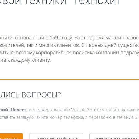
ники, основанный в 1992 году. За это время магазин заво
водителей, так и многих клиентов. С первых дней существ
звитию, поэтому корпоративная политика компании подраз
е к каждому клиенту.
Fanvil X3
2 990 р
АЛИСЬ ВОПРОСЫ?
лий Шелест
, менеджер компании Voxlink. Хотите уточнить детали 
ставить заявку? Укажите номер телефона, я перезвоню в течение 3-