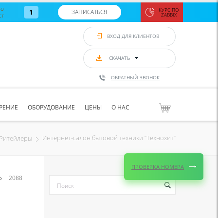
во
КУРС ПО
1
ЗАПИСАТЬСЯ
ст
ZABBIX
Zabbix:
монитор
ВХОД ДЛЯ КЛИЕНТОВ
Asterisk и
VoIP
с 7
сентябр
СКАЧАТЬ
по 11
сентябр
ОБРАТНЫЙ ЗВОНОК
Количество
свободных
мест
8
РЕНИЕ
ОБОРУДОВАНИЕ
ЦЕНЫ
О НАС
ЗАПИСАТЬС
Интернет-салон бытовой техники “Технохит”
Ритейлеры
ПРОВЕРКА НОМЕРА
2088