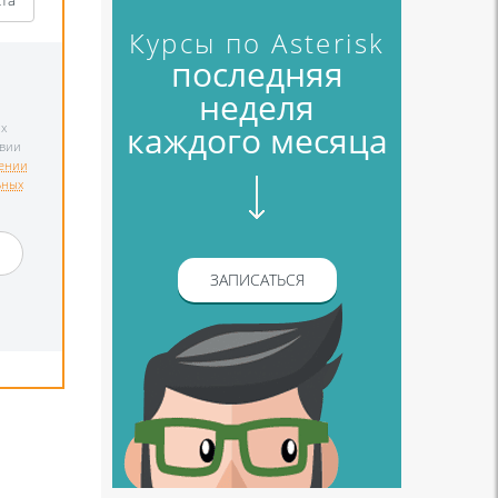
кта
Курсы по Asterisk
последняя
неделя
каждого месяца
х
твии
ении
ьных
и
ЗАПИСАТЬСЯ