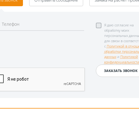
ть звонок
Отправить сообщение
Заявка на расчет прое
Я даю согласие на
обработку моих
персональных данны
для связи в соответс
с
Политикой в отнош
обработки персонал
данных
и
Политикой
конфиденциальност