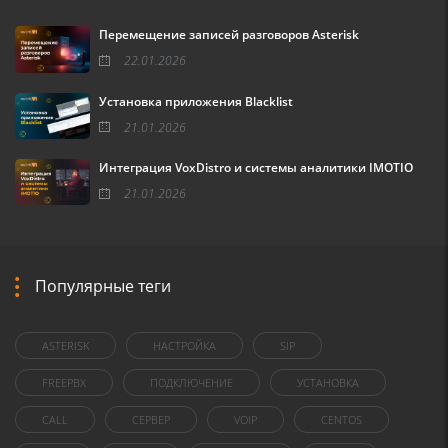
Перемещение записей разговоров Asterisk
22.01.2026
Установка приложения Blacklist
21.01.2026
Интеграция VoxDistro и системы аналитики IMOTIO
21.01.2026
Популярные теги
ASTERISK
НАСТРОЙКА
SIP
FREEPBX
ПОДКЛЮЧЕНИЕ
УСТАНОВКА
CALL
СЕРВЕР
VOIP
CENTOS