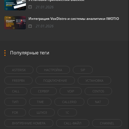
21.01.2026
Интеграция VoxDistro и системы аналитики IMOTIO
21.01.2026
Популярные теги
ASTERISK
НАСТРОЙКА
SIP
FREEPBX
ПОДКЛЮЧЕНИЕ
УСТАНОВКА
CALL
СЕРВЕР
VOIP
CENTOS
ТИП
TIME
CALLERID
NAT
FOR
ШЛЮЗ
1C
ВНУТРЕННИЕ НОМЕРА
CALL-ФАЙЛ
CHANNEL