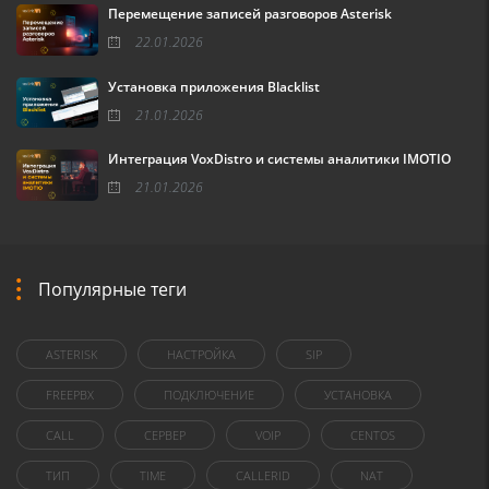
Перемещение записей разговоров Asterisk
22.01.2026
Установка приложения Blacklist
21.01.2026
Интеграция VoxDistro и системы аналитики IMOTIO
21.01.2026
Популярные теги
ASTERISK
НАСТРОЙКА
SIP
FREEPBX
ПОДКЛЮЧЕНИЕ
УСТАНОВКА
CALL
СЕРВЕР
VOIP
CENTOS
ТИП
TIME
CALLERID
NAT