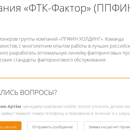
ания «ФТК-Фактор» (ППФИ
ционеров группы компаний «ППФИН ХОЛДИНГ». Команда
листов, с многолетним опытом работы в лучших российс
лило разработать оптимальную линейку факторинговых про
сокие стандарты факторингового обслуживания.
Fanvil X3
2 990 р
АЛИСЬ ВОПРОСЫ?
ин Артём
, менеджер компании Voxlink. Хотите уточнить детали ил
 заявку? Укажите номер телефона, я перезвоню в течение 3-х секун
ть звонок
Отправить сообщение
Заявка на расчет прое