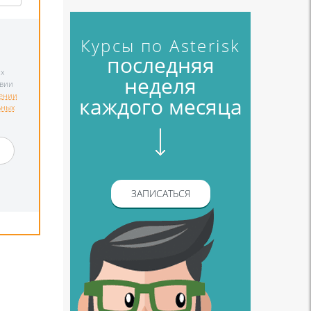
Курсы по Asterisk
последняя
х
неделя
твии
ении
каждого месяца
ьных
и
ЗАПИСАТЬСЯ