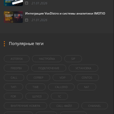
21.01.2026
Интеграция VoxDistro и системы аналитики IMOTIO
21.01.2026
Популярные теги
ASTERISK
НАСТРОЙКА
SIP
FREEPBX
ПОДКЛЮЧЕНИЕ
УСТАНОВКА
CALL
СЕРВЕР
VOIP
CENTOS
ТИП
TIME
CALLERID
NAT
FOR
ШЛЮЗ
1C
ВНУТРЕННИЕ НОМЕРА
CALL-ФАЙЛ
CHANNEL