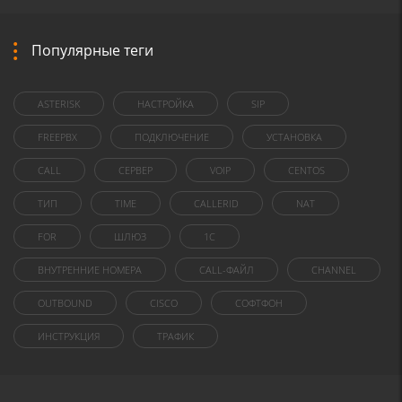
Популярные теги
ASTERISK
НАСТРОЙКА
SIP
FREEPBX
ПОДКЛЮЧЕНИЕ
УСТАНОВКА
CALL
СЕРВЕР
VOIP
CENTOS
ТИП
TIME
CALLERID
NAT
FOR
ШЛЮЗ
1C
ВНУТРЕННИЕ НОМЕРА
CALL-ФАЙЛ
CHANNEL
OUTBOUND
CISCO
СОФТФОН
ИНСТРУКЦИЯ
ТРАФИК